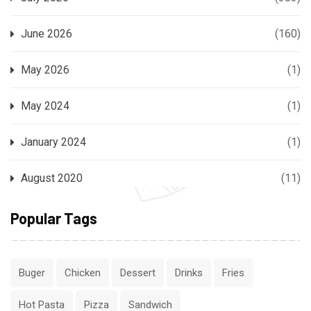
June 2026
(160)
May 2026
(1)
May 2024
(1)
January 2024
(1)
August 2020
(11)
Popular Tags
Buger
Chicken
Dessert
Drinks
Fries
Hot Pasta
Pizza
Sandwich