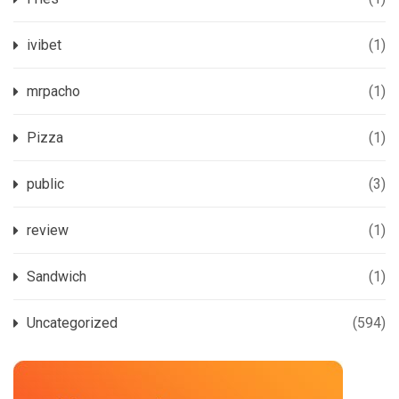
ivibet
(1)
mrpacho
(1)
Pizza
(1)
public
(3)
review
(1)
Sandwich
(1)
Uncategorized
(594)