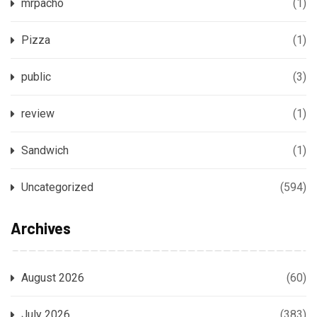
mrpacho
(1)
Pizza
(1)
public
(3)
review
(1)
Sandwich
(1)
Uncategorized
(594)
Archives
August 2026
(60)
July 2026
(383)