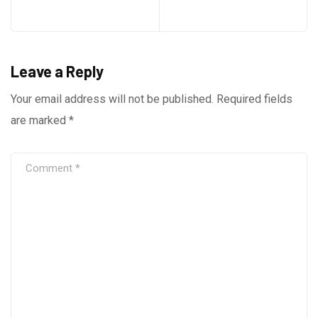
Leave a Reply
Your email address will not be published.
Required fields
are marked
*