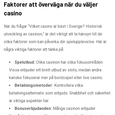
Faktorer att överväga när du väljer
casino
När du frågar “Vilket casino är bäst i Sverige? Historisk
utveckling av casinon,” är det viktigt att ta hänsyn till de
olika faktorer som kan påverka din spelupplevelse. Här är
några viktiga faktorer att tänka på:
Spelutbud:
Olika casinon har olika fokusområden.
Vissa erbjuder ett brett utbud av slots, medan andra
kanske fokuserar mer på bordsspel eller live casino.
Betalningsmetoder:
Kontrollera vilka
betalningsalternativ som erbjuds. Snabbhet och säkerhet
är viktiga aspekter här.
Bonuserbjudanden:
Många casinon erbjuder