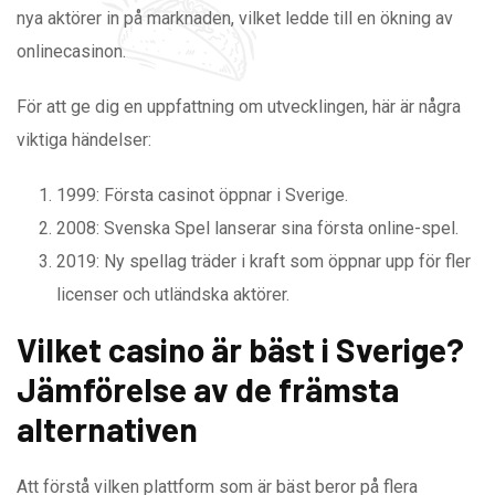
nya aktörer in på marknaden, vilket ledde till en ökning av
onlinecasinon.
För att ge dig en uppfattning om utvecklingen, här är några
viktiga händelser:
1999: Första casinot öppnar i Sverige.
2008: Svenska Spel lanserar sina första online-spel.
2019: Ny spellag träder i kraft som öppnar upp för fler
licenser och utländska aktörer.
Vilket casino är bäst i Sverige?
Jämförelse av de främsta
alternativen
Att förstå vilken plattform som är bäst beror på flera