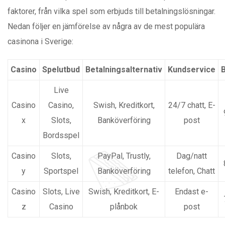
faktorer, från vilka spel som erbjuds till betalningslösningar.
Nedan följer en jämförelse av några av de mest populära
casinona i Sverige:
Casino
Spelutbud
Betalningsalternativ
Kundservice
Live
Casino
Casino,
Swish, Kreditkort,
24/7 chatt, E-
x
Slots,
Banköverföring
post
Bordsspel
Casino
Slots,
PayPal, Trustly,
Dag/natt
y
Sportspel
Banköverföring
telefon, Chatt
Casino
Slots, Live
Swish, Kreditkort, E-
Endast e-
z
Casino
plånbok
post